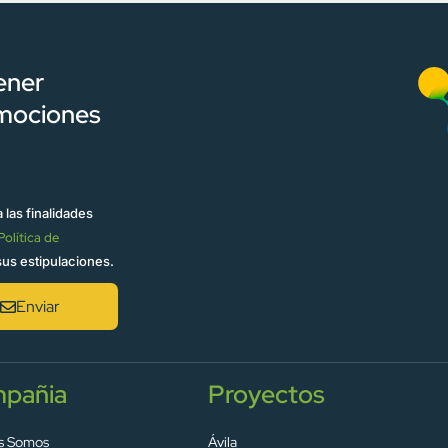
ener
omociones
 las finalidades
Política de
sus estipulaciones.
Enviar
pañia
Proyectos
s Somos
Ávila