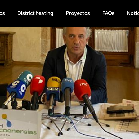
os
District heating
Proyectos
FAQs
Notic