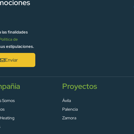
omociones
 las finalidades
Política de
sus estipulaciones.
Enviar
pañia
Proyectos
s Somos
Ávila
tos
Palencia
 Heating
Zamora
s