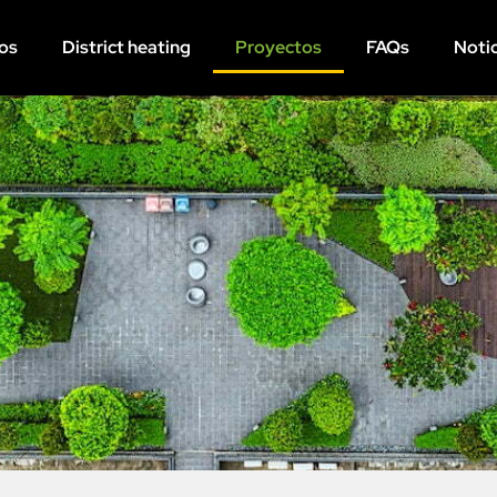
os
District heating
Proyectos
FAQs
Notic