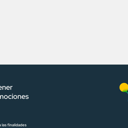
ener
omociones
 las finalidades