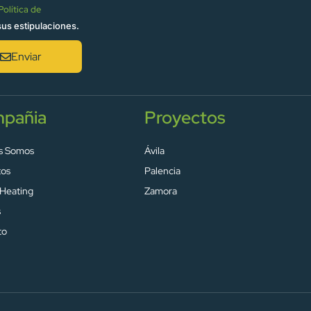
Política de
sus estipulaciones.
Enviar
pañia
Proyectos
s Somos
Ávila
tos
Palencia
 Heating
Zamora
s
to